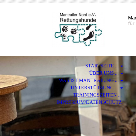
Man
für
STARTSEITE ...
ÜBER UNS ...
WAS IST MANTRAILING ...
UNTERSTÜTZUNG ...
TRAININGSZEITEN ...
IMPRESSUM/DATENSCHUTZ