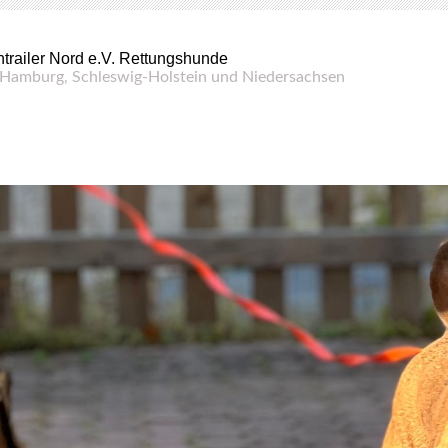
trailer
Nord
e
.V
.
Rettungshunde
Hamburg
,
Schleswig-
Holstein
und
Niedersachsen